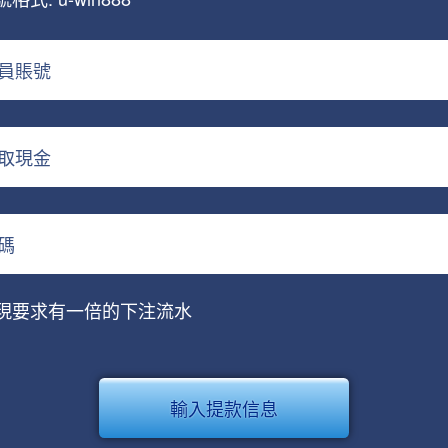
員賬號
取現金
碼
現要求有一倍的下注流水
輸入提款信息